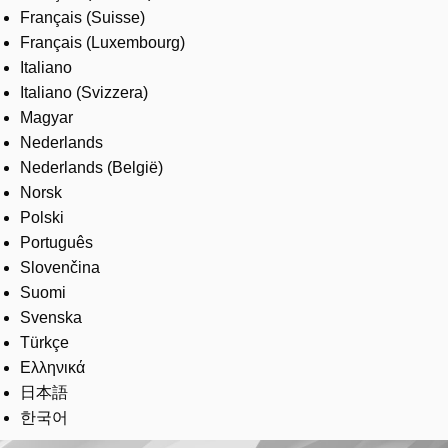
Français (Suisse)
Français (Luxembourg)
Italiano
Italiano (Svizzera)
Magyar
Nederlands
Nederlands (België)
Norsk
Polski
Português
Slovenčina
Suomi
Svenska
Türkçe
Ελληνικά
日本語
한국어