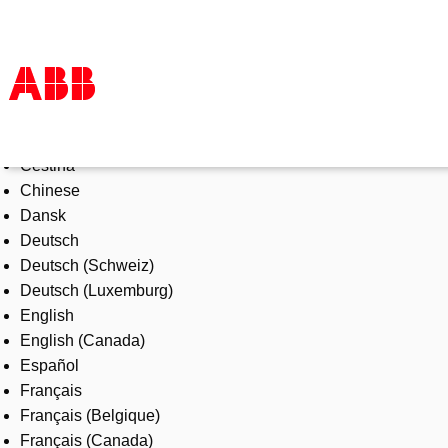
Select Language
Products & Solutions
Čeština
Industries
Chinese
Services
Dansk
About us
Deutsch
Where to buy
Deutsch (Schweiz)
Contact us
Deutsch (Luxemburg)
Careers
English
English (Canada)
Español
Français
Français (Belgique)
Français (Canada)