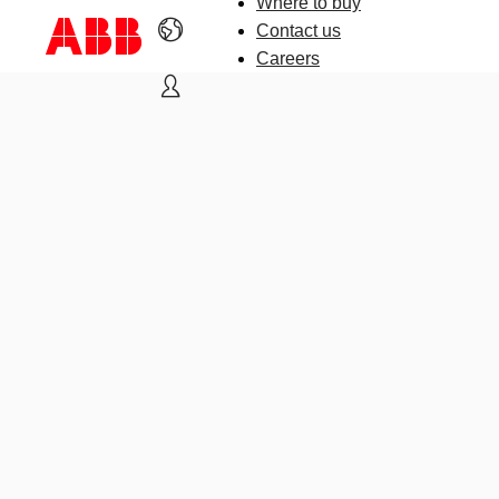
Where to buy
Contact us
Careers