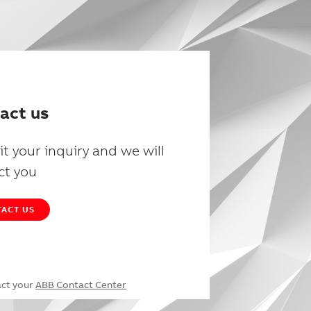
act us
t your inquiry and we will
ct you
ACT US
act your
ABB Contact Center