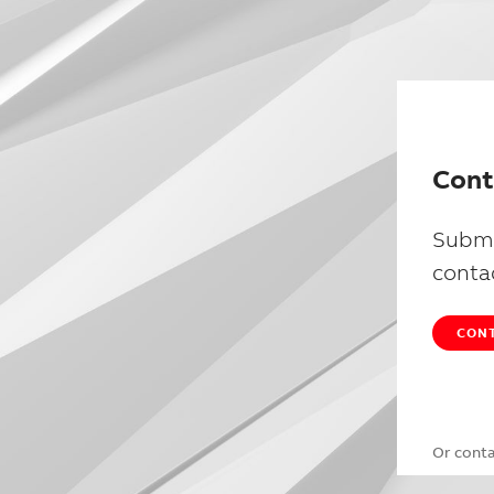
Cont
Submi
conta
CONT
Or cont