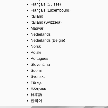
Français (Suisse)
Français (Luxembourg)
Italiano
Italiano (Svizzera)
Magyar
Nederlands
Nederlands (België)
Norsk
Polski
Português
Slovenčina
Suomi
Svenska
Türkçe
Ελληνικά
日本語
한국어