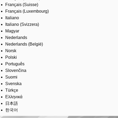
Français (Suisse)
Français (Luxembourg)
Italiano
Italiano (Svizzera)
Magyar
Nederlands
Nederlands (België)
Norsk
Polski
Português
Slovenčina
Suomi
Svenska
Türkçe
Ελληνικά
日本語
한국어