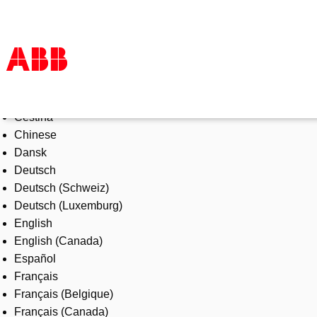
Select Language
Products & Solutions
Čeština
Industries
Chinese
Services
Dansk
About us
Deutsch
Where to buy
Deutsch (Schweiz)
Contact us
Deutsch (Luxemburg)
Careers
English
English (Canada)
Español
Français
Français (Belgique)
Français (Canada)