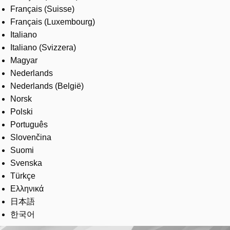
Français (Suisse)
Français (Luxembourg)
Italiano
Italiano (Svizzera)
Magyar
Nederlands
Nederlands (België)
Norsk
Polski
Português
Slovenčina
Suomi
Svenska
Türkçe
Ελληνικά
日本語
한국어