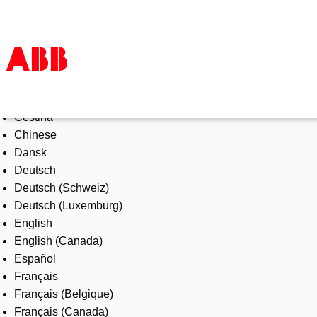
Select Language
Products & Solutions
Čeština
Industries
Chinese
Services
Dansk
About us
Deutsch
Where to buy
Deutsch (Schweiz)
Contact us
Deutsch (Luxemburg)
Careers
English
English (Canada)
Español
Français
Français (Belgique)
Français (Canada)