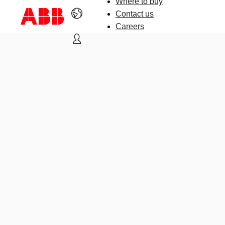
Where to buy
Contact us
Careers