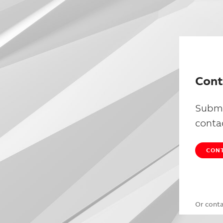
Cont
Submi
conta
CONT
Or cont