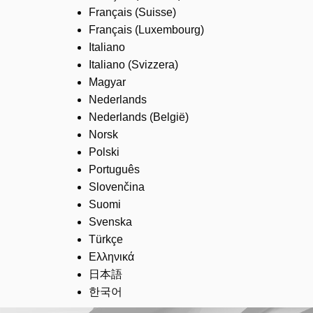
Français (Suisse)
Français (Luxembourg)
Italiano
Italiano (Svizzera)
Magyar
Nederlands
Nederlands (België)
Norsk
Polski
Português
Slovenčina
Suomi
Svenska
Türkçe
Ελληνικά
日本語
한국어