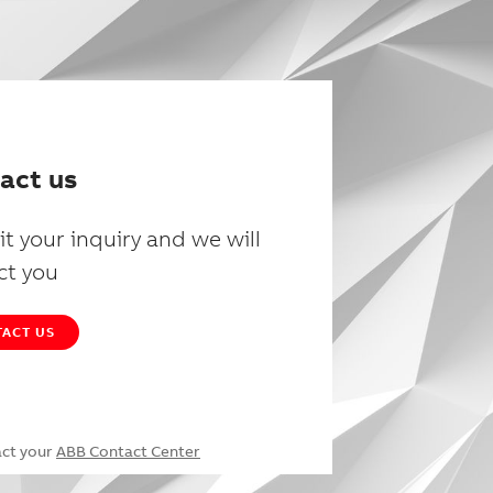
act us
t your inquiry and we will
ct you
ACT US
act your
ABB Contact Center