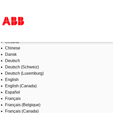
Select Language
Products & Solutions
Čeština
Industries
Chinese
Services
Dansk
About us
Deutsch
Where to buy
Deutsch (Schweiz)
Contact us
Deutsch (Luxemburg)
Careers
English
English (Canada)
Español
Français
Français (Belgique)
Français (Canada)