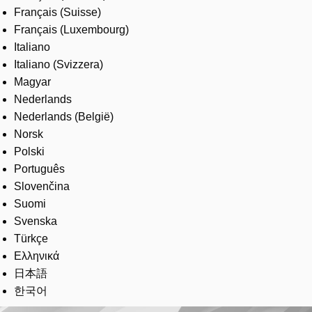
Français (Suisse)
Français (Luxembourg)
Italiano
Italiano (Svizzera)
Magyar
Nederlands
Nederlands (België)
Norsk
Polski
Português
Slovenčina
Suomi
Svenska
Türkçe
Ελληνικά
日本語
한국어