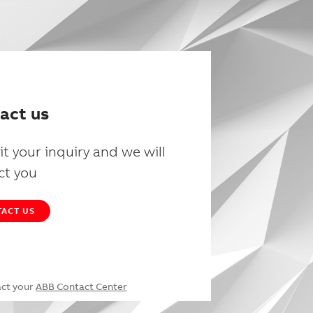
act us
t your inquiry and we will
ct you
ACT US
act your
ABB Contact Center