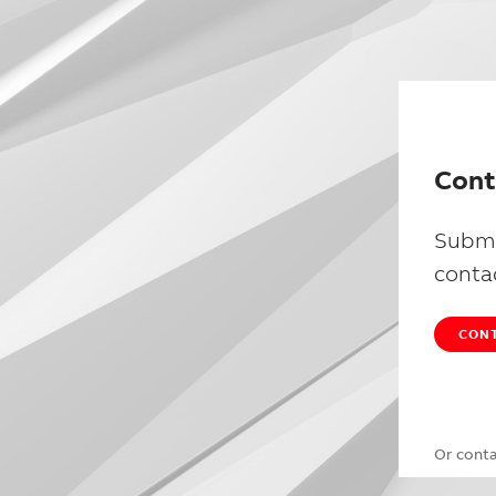
Cont
Submi
conta
CONT
Or cont