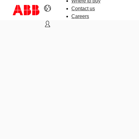
Where to buy
Contact us
Careers