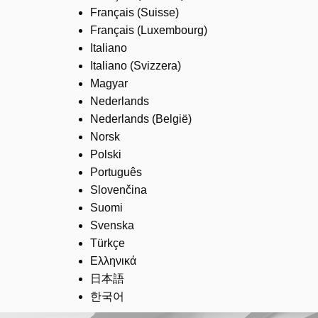
Français (Suisse)
Français (Luxembourg)
Italiano
Italiano (Svizzera)
Magyar
Nederlands
Nederlands (België)
Norsk
Polski
Português
Slovenčina
Suomi
Svenska
Türkçe
Ελληνικά
日本語
한국어