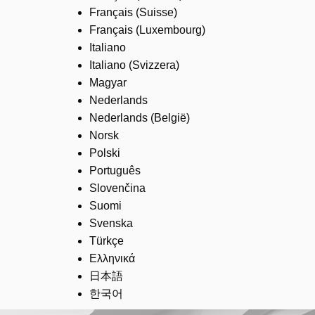
Français (Suisse)
Français (Luxembourg)
Italiano
Italiano (Svizzera)
Magyar
Nederlands
Nederlands (België)
Norsk
Polski
Português
Slovenčina
Suomi
Svenska
Türkçe
Ελληνικά
日本語
한국어