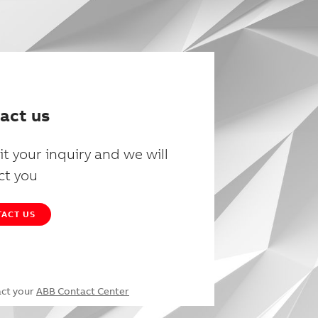
act us
t your inquiry and we will
ct you
ACT US
act your
ABB Contact Center