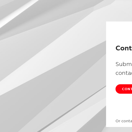
Cont
Submi
conta
CONT
Or cont