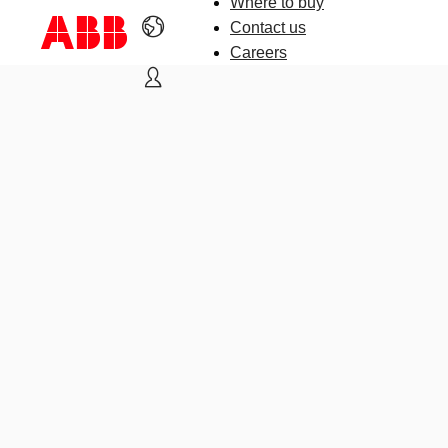
Where to buy
Contact us
Careers