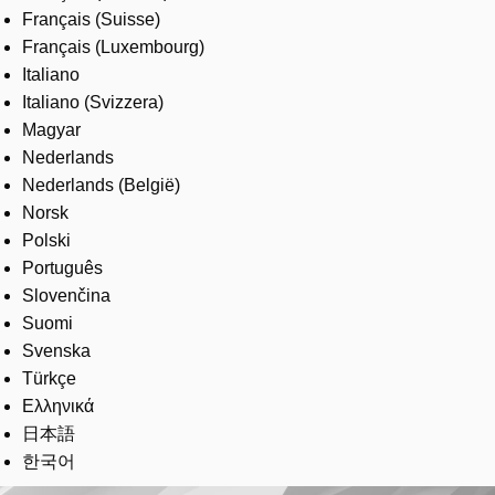
Français (Suisse)
Français (Luxembourg)
Italiano
Italiano (Svizzera)
Magyar
Nederlands
Nederlands (België)
Norsk
Polski
Português
Slovenčina
Suomi
Svenska
Türkçe
Ελληνικά
日本語
한국어