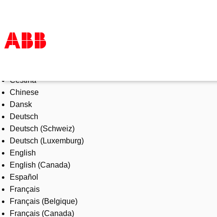
Select Language
Products & Solutions
Čeština
Industries
Chinese
Services
Dansk
About us
Deutsch
Where to buy
Deutsch (Schweiz)
Contact us
Deutsch (Luxemburg)
Careers
English
English (Canada)
Español
Français
Français (Belgique)
Français (Canada)