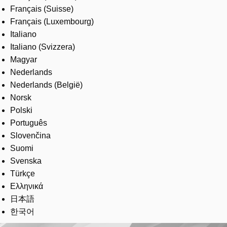
Français (Suisse)
Français (Luxembourg)
Italiano
Italiano (Svizzera)
Magyar
Nederlands
Nederlands (België)
Norsk
Polski
Português
Slovenčina
Suomi
Svenska
Türkçe
Ελληνικά
日本語
한국어