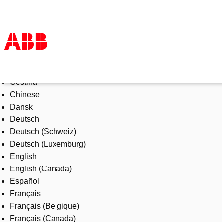
Select Language
Products & Solutions
Čeština
Industries
Chinese
Services
Dansk
About us
Deutsch
Where to buy
Deutsch (Schweiz)
Contact us
Deutsch (Luxemburg)
Careers
English
English (Canada)
Español
Français
Français (Belgique)
Français (Canada)