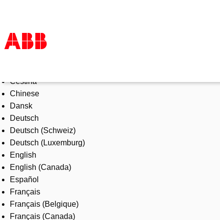
Select Language
Products & Solutions
Čeština
Industries
Chinese
Services
Dansk
About us
Deutsch
Where to buy
Deutsch (Schweiz)
Contact us
Deutsch (Luxemburg)
Careers
English
English (Canada)
Español
Français
Français (Belgique)
Français (Canada)