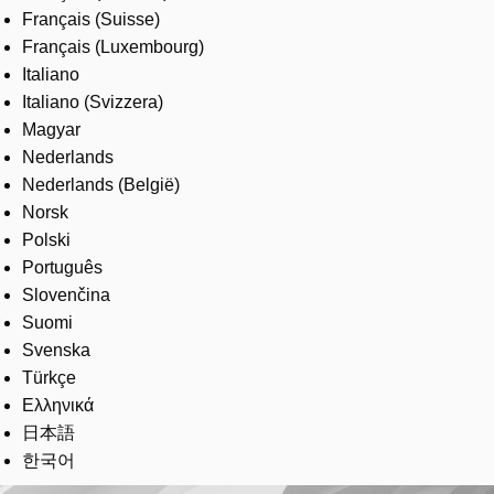
Français (Suisse)
Français (Luxembourg)
Italiano
Italiano (Svizzera)
Magyar
Nederlands
Nederlands (België)
Norsk
Polski
Português
Slovenčina
Suomi
Svenska
Türkçe
Ελληνικά
日本語
한국어