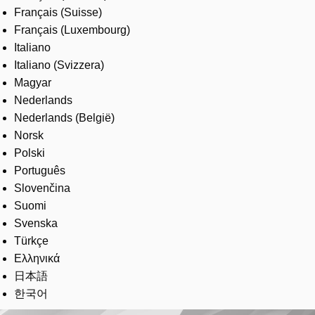
Français (Suisse)
Français (Luxembourg)
Italiano
Italiano (Svizzera)
Magyar
Nederlands
Nederlands (België)
Norsk
Polski
Português
Slovenčina
Suomi
Svenska
Türkçe
Ελληνικά
日本語
한국어