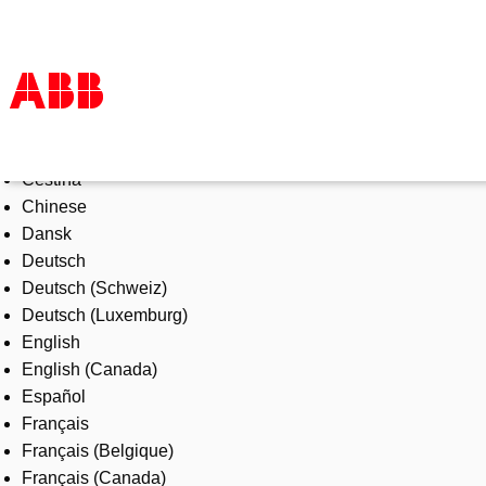
Select Language
Products & Solutions
Čeština
Industries
Chinese
Services
Dansk
About us
Deutsch
Where to buy
Deutsch (Schweiz)
Contact us
Deutsch (Luxemburg)
Careers
English
English (Canada)
Español
Français
Français (Belgique)
Français (Canada)