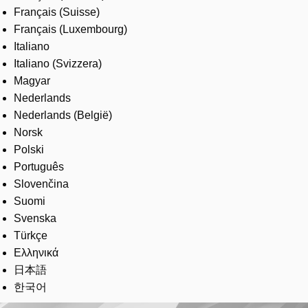
Français (Suisse)
Français (Luxembourg)
Italiano
Italiano (Svizzera)
Magyar
Nederlands
Nederlands (België)
Norsk
Polski
Português
Slovenčina
Suomi
Svenska
Türkçe
Ελληνικά
日本語
한국어