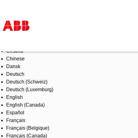
Select Language
Products & Solutions
Čeština
Industries
Chinese
Services
Dansk
About us
Deutsch
Where to buy
Deutsch (Schweiz)
Contact us
Deutsch (Luxemburg)
Careers
English
English (Canada)
Español
Français
Français (Belgique)
Français (Canada)