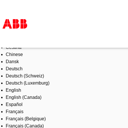
Select Language
Products & Solutions
Čeština
Industries
Chinese
Services
Dansk
About us
Deutsch
Where to buy
Deutsch (Schweiz)
Contact us
Deutsch (Luxemburg)
Careers
English
English (Canada)
Español
Français
Français (Belgique)
Français (Canada)