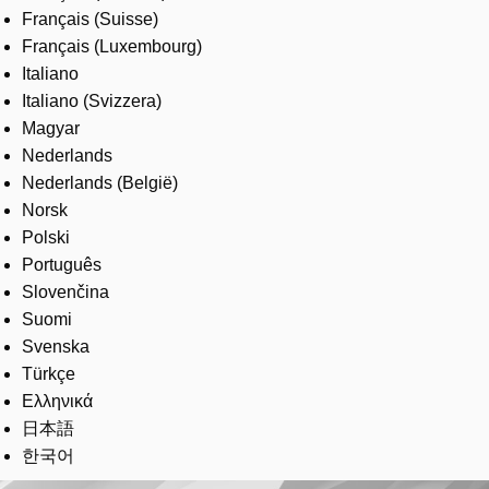
Français (Suisse)
Français (Luxembourg)
Italiano
Italiano (Svizzera)
Magyar
Nederlands
Nederlands (België)
Norsk
Polski
Português
Slovenčina
Suomi
Svenska
Türkçe
Ελληνικά
日本語
한국어