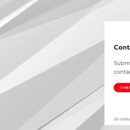
Cont
Submi
conta
CONT
Or cont