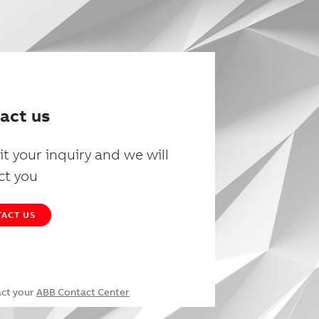
act us
t your inquiry and we will
ct you
ACT US
act your
ABB Contact Center