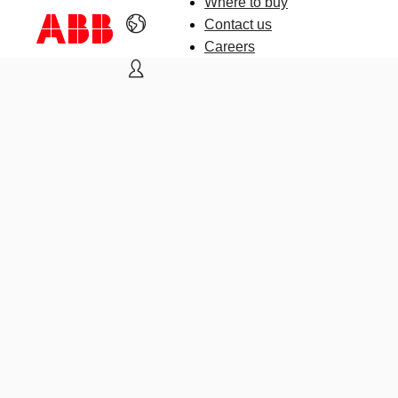
Where to buy
Contact us
Careers