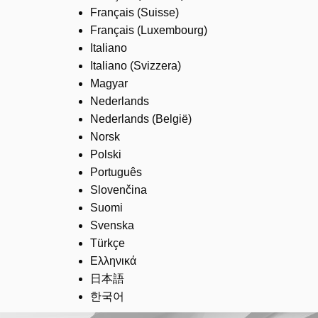
Français (Suisse)
Français (Luxembourg)
Italiano
Italiano (Svizzera)
Magyar
Nederlands
Nederlands (België)
Norsk
Polski
Português
Slovenčina
Suomi
Svenska
Türkçe
Ελληνικά
日本語
한국어