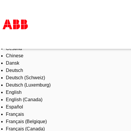
Select Language
Products & Solutions
Čeština
Industries
Chinese
Services
Dansk
About us
Deutsch
Where to buy
Deutsch (Schweiz)
Contact us
Deutsch (Luxemburg)
Careers
English
English (Canada)
Español
Français
Français (Belgique)
Français (Canada)