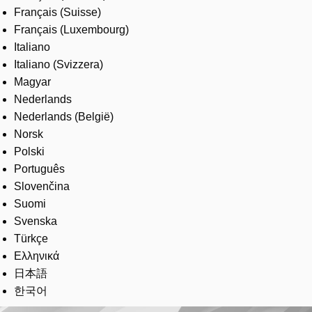
Français (Suisse)
Français (Luxembourg)
Italiano
Italiano (Svizzera)
Magyar
Nederlands
Nederlands (België)
Norsk
Polski
Português
Slovenčina
Suomi
Svenska
Türkçe
Ελληνικά
日本語
한국어