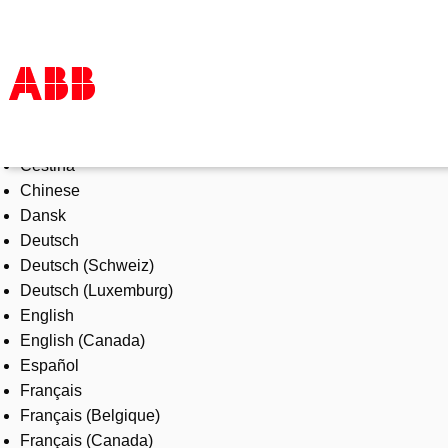
Select Language
Products & Solutions
Čeština
Industries
Chinese
Services
Dansk
About us
Deutsch
Where to buy
Deutsch (Schweiz)
Contact us
Deutsch (Luxemburg)
Careers
English
English (Canada)
Español
Français
Français (Belgique)
Français (Canada)