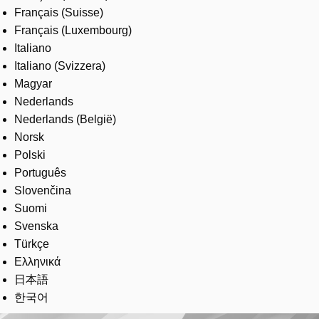
Français (Suisse)
Français (Luxembourg)
Italiano
Italiano (Svizzera)
Magyar
Nederlands
Nederlands (België)
Norsk
Polski
Português
Slovenčina
Suomi
Svenska
Türkçe
Ελληνικά
日本語
한국어