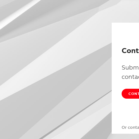
Cont
Submi
conta
CONT
Or cont