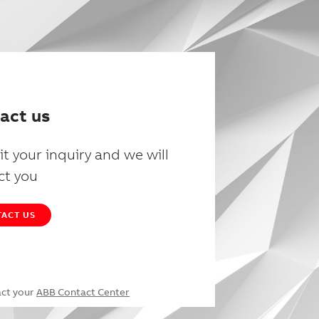
act us
t your inquiry and we will
ct you
ACT US
act your
ABB Contact Center