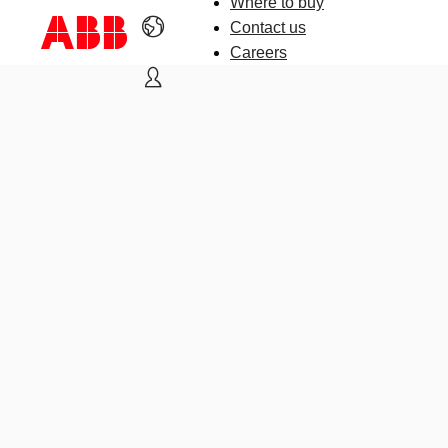
Where to buy
Contact us
Careers