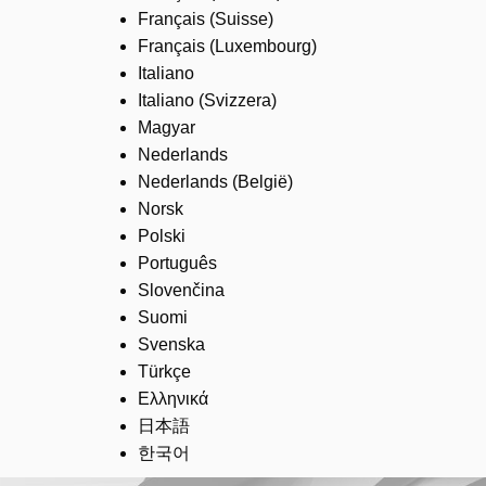
Français (Suisse)
Français (Luxembourg)
Italiano
Italiano (Svizzera)
Magyar
Nederlands
Nederlands (België)
Norsk
Polski
Português
Slovenčina
Suomi
Svenska
Türkçe
Ελληνικά
日本語
한국어