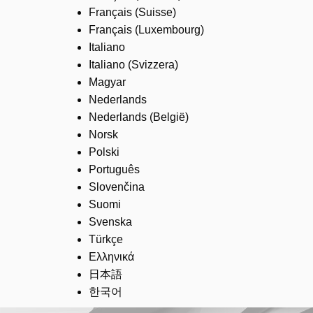
Français (Suisse)
Français (Luxembourg)
Italiano
Italiano (Svizzera)
Magyar
Nederlands
Nederlands (België)
Norsk
Polski
Português
Slovenčina
Suomi
Svenska
Türkçe
Ελληνικά
日本語
한국어