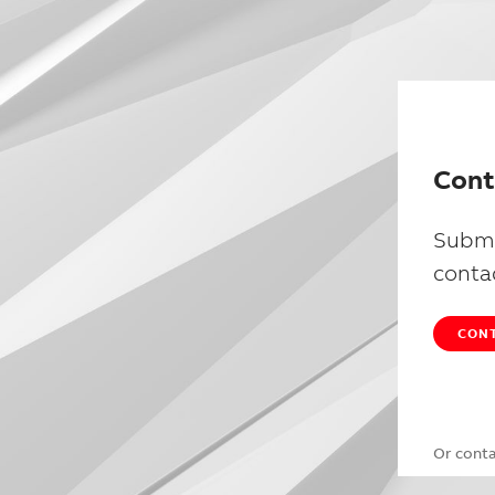
Cont
Submi
conta
CONT
Or cont