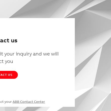
act us
t your inquiry and we will
ct you
ACT US
act your
ABB Contact Center