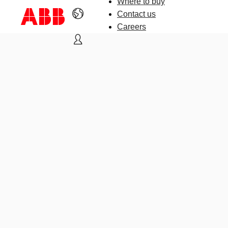
Where to buy
Contact us
Careers