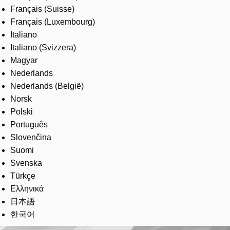
Français (Suisse)
Français (Luxembourg)
Italiano
Italiano (Svizzera)
Magyar
Nederlands
Nederlands (België)
Norsk
Polski
Português
Slovenčina
Suomi
Svenska
Türkçe
Ελληνικά
日本語
한국어