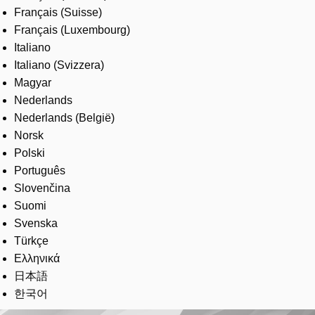
Français (Suisse)
Français (Luxembourg)
Italiano
Italiano (Svizzera)
Magyar
Nederlands
Nederlands (België)
Norsk
Polski
Português
Slovenčina
Suomi
Svenska
Türkçe
Ελληνικά
日本語
한국어