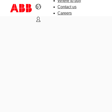
Where to buy
Contact us
Careers