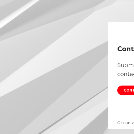
Cont
Submi
conta
CONT
Or cont