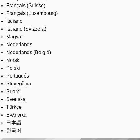
Français (Suisse)
Français (Luxembourg)
Italiano
Italiano (Svizzera)
Magyar
Nederlands
Nederlands (België)
Norsk
Polski
Português
Slovenčina
Suomi
Svenska
Türkçe
Ελληνικά
日本語
한국어