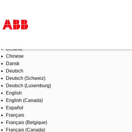
Select Language
Products & Solutions
Čeština
Industries
Chinese
Services
Dansk
About us
Deutsch
Where to buy
Deutsch (Schweiz)
Contact us
Deutsch (Luxemburg)
Careers
English
English (Canada)
Español
Français
Français (Belgique)
Français (Canada)