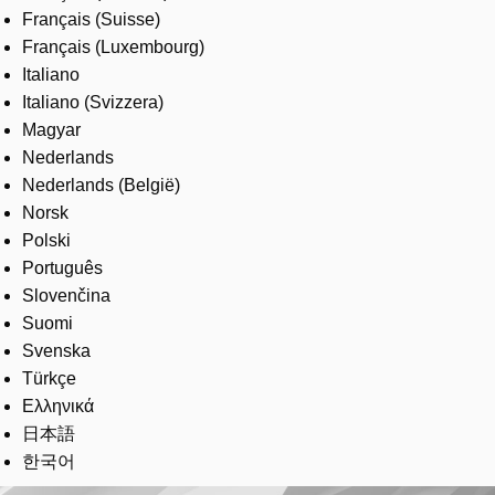
Français (Suisse)
Français (Luxembourg)
Italiano
Italiano (Svizzera)
Magyar
Nederlands
Nederlands (België)
Norsk
Polski
Português
Slovenčina
Suomi
Svenska
Türkçe
Ελληνικά
日本語
한국어