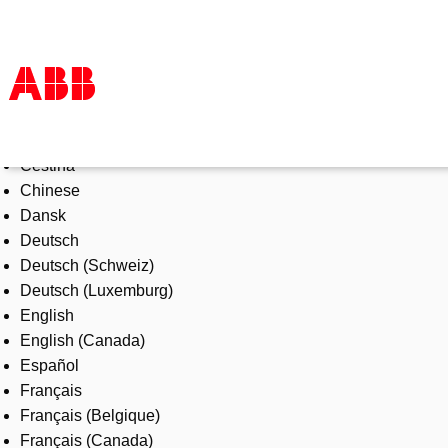
Select Language
Products & Solutions
Čeština
Industries
Chinese
Services
Dansk
About us
Deutsch
Where to buy
Deutsch (Schweiz)
Contact us
Deutsch (Luxemburg)
Careers
English
English (Canada)
Español
Français
Français (Belgique)
Français (Canada)