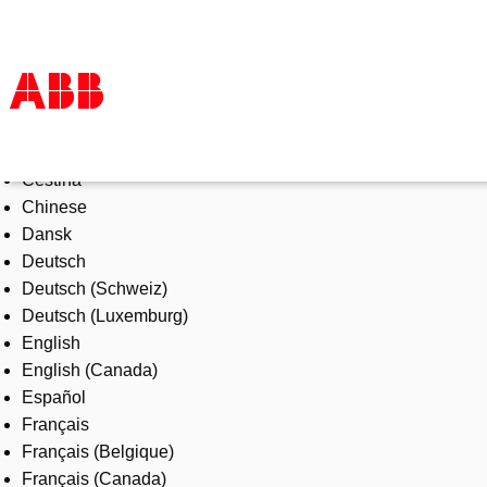
Select Language
Products & Solutions
Čeština
Industries
Chinese
Services
Dansk
About us
Deutsch
Where to buy
Deutsch (Schweiz)
Contact us
Deutsch (Luxemburg)
Careers
English
English (Canada)
Español
Français
Français (Belgique)
Français (Canada)