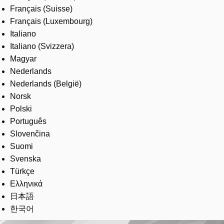
Français (Suisse)
Français (Luxembourg)
Italiano
Italiano (Svizzera)
Magyar
Nederlands
Nederlands (België)
Norsk
Polski
Português
Slovenčina
Suomi
Svenska
Türkçe
Ελληνικά
日本語
한국어