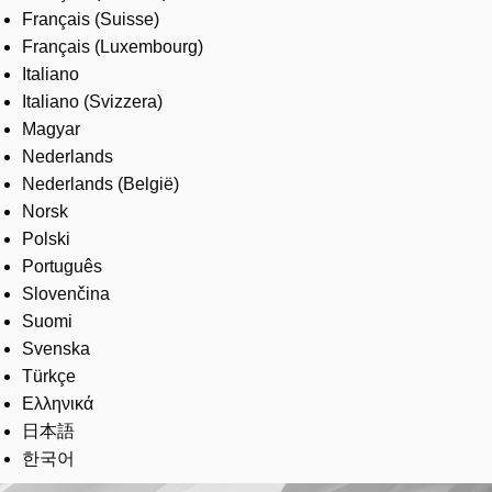
Français (Suisse)
Français (Luxembourg)
Italiano
Italiano (Svizzera)
Magyar
Nederlands
Nederlands (België)
Norsk
Polski
Português
Slovenčina
Suomi
Svenska
Türkçe
Ελληνικά
日本語
한국어