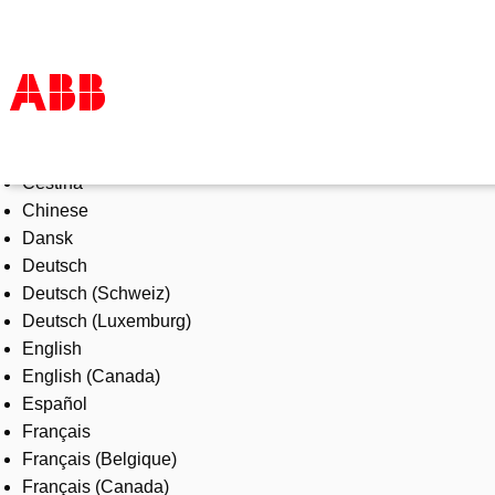
Select Language
Products & Solutions
Čeština
Industries
Chinese
Services
Dansk
About us
Deutsch
Where to buy
Deutsch (Schweiz)
Contact us
Deutsch (Luxemburg)
Careers
English
English (Canada)
Español
Français
Français (Belgique)
Français (Canada)