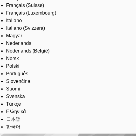
Français (Suisse)
Français (Luxembourg)
Italiano
Italiano (Svizzera)
Magyar
Nederlands
Nederlands (België)
Norsk
Polski
Português
Slovenčina
Suomi
Svenska
Türkçe
Ελληνικά
日本語
한국어