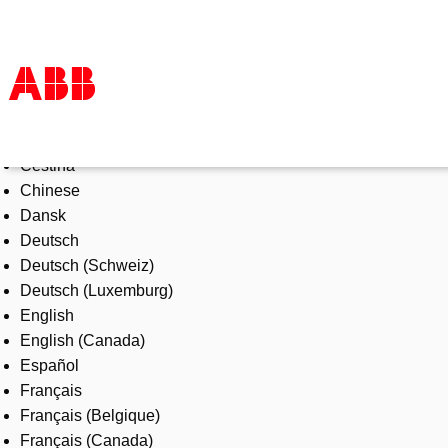
Select Language
Products & Solutions
Čeština
Industries
Chinese
Services
Dansk
About us
Deutsch
Where to buy
Deutsch (Schweiz)
Contact us
Deutsch (Luxemburg)
Careers
English
English (Canada)
Español
Français
Français (Belgique)
Français (Canada)