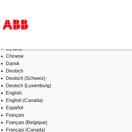
Select Language
Products & Solutions
Čeština
Industries
Chinese
Services
Dansk
About us
Deutsch
Where to buy
Deutsch (Schweiz)
Contact us
Deutsch (Luxemburg)
Careers
English
English (Canada)
Español
Français
Français (Belgique)
Français (Canada)