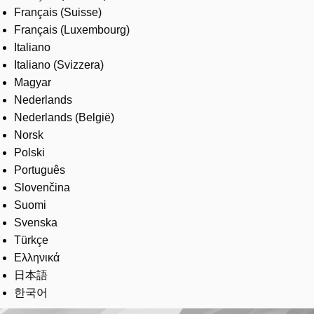
Français (Suisse)
Français (Luxembourg)
Italiano
Italiano (Svizzera)
Magyar
Nederlands
Nederlands (België)
Norsk
Polski
Português
Slovenčina
Suomi
Svenska
Türkçe
Ελληνικά
日本語
한국어