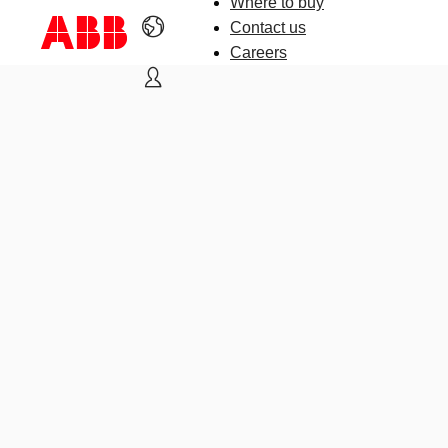
Where to buy
Contact us
Careers