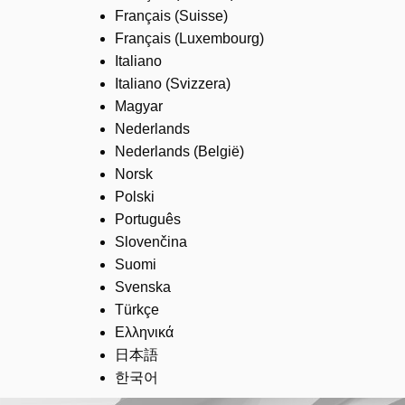
Français (Suisse)
Français (Luxembourg)
Italiano
Italiano (Svizzera)
Magyar
Nederlands
Nederlands (België)
Norsk
Polski
Português
Slovenčina
Suomi
Svenska
Türkçe
Ελληνικά
日本語
한국어