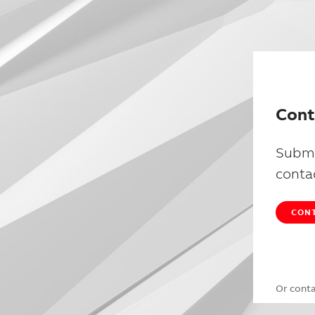
Cont
Submi
conta
CONT
Or cont