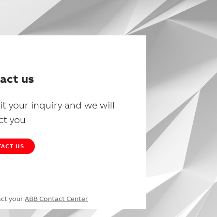
act us
t your inquiry and we will
ct you
ACT US
act your
ABB Contact Center