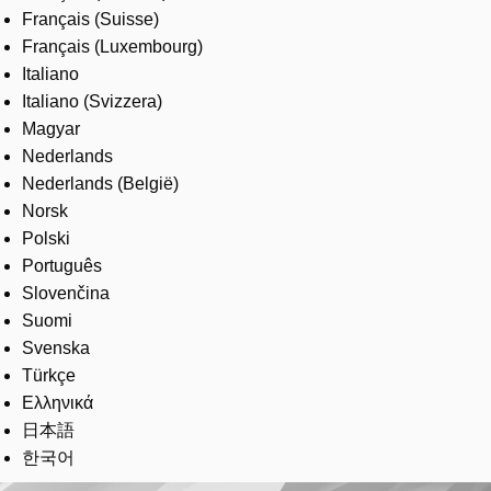
Français (Suisse)
Français (Luxembourg)
Italiano
Italiano (Svizzera)
Magyar
Nederlands
Nederlands (België)
Norsk
Polski
Português
Slovenčina
Suomi
Svenska
Türkçe
Ελληνικά
日本語
한국어