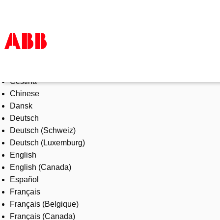
Select Language
Products & Solutions
Čeština
Industries
Chinese
Services
Dansk
About us
Deutsch
Where to buy
Deutsch (Schweiz)
Contact us
Deutsch (Luxemburg)
Careers
English
English (Canada)
Español
Français
Français (Belgique)
Français (Canada)