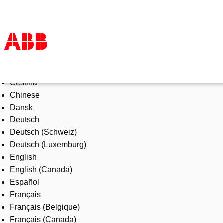
Select Language
Products & Solutions
Čeština
Industries
Chinese
Services
Dansk
About us
Deutsch
Where to buy
Deutsch (Schweiz)
Contact us
Deutsch (Luxemburg)
Careers
English
English (Canada)
Español
Français
Français (Belgique)
Français (Canada)