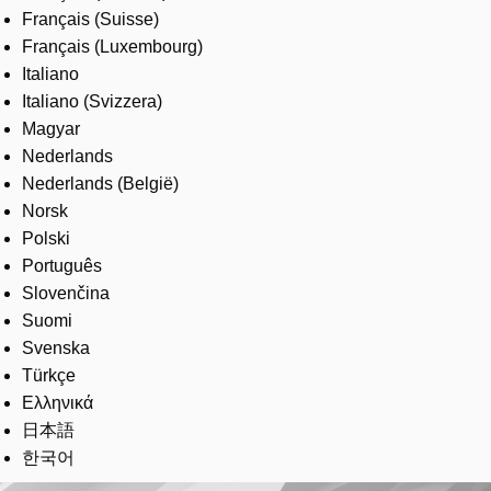
Français (Suisse)
Français (Luxembourg)
Italiano
Italiano (Svizzera)
Magyar
Nederlands
Nederlands (België)
Norsk
Polski
Português
Slovenčina
Suomi
Svenska
Türkçe
Ελληνικά
日本語
한국어