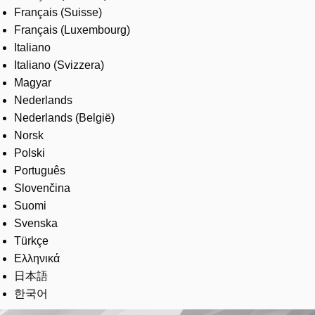
Français (Suisse)
Français (Luxembourg)
Italiano
Italiano (Svizzera)
Magyar
Nederlands
Nederlands (België)
Norsk
Polski
Português
Slovenčina
Suomi
Svenska
Türkçe
Ελληνικά
日本語
한국어