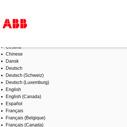
Select Language
Products & Solutions
Čeština
Industries
Chinese
Services
Dansk
About us
Deutsch
Where to buy
Deutsch (Schweiz)
Contact us
Deutsch (Luxemburg)
Careers
English
English (Canada)
Español
Français
Français (Belgique)
Français (Canada)