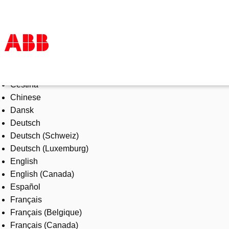
Select Language
Products & Solutions
Čeština
Industries
Chinese
Services
Dansk
About us
Deutsch
Where to buy
Deutsch (Schweiz)
Contact us
Deutsch (Luxemburg)
Careers
English
English (Canada)
Español
Français
Français (Belgique)
Français (Canada)