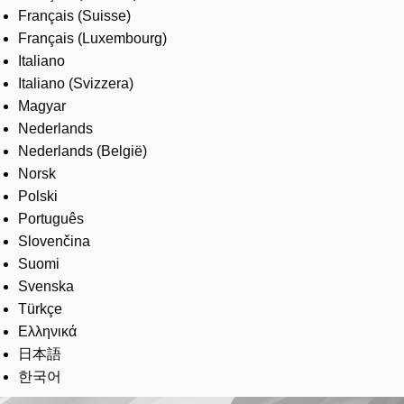
Français (Suisse)
Français (Luxembourg)
Italiano
Italiano (Svizzera)
Magyar
Nederlands
Nederlands (België)
Norsk
Polski
Português
Slovenčina
Suomi
Svenska
Türkçe
Ελληνικά
日本語
한국어