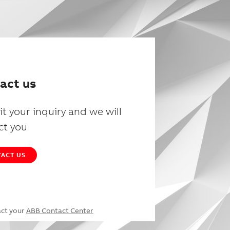
act us
t your inquiry and we will
ct you
ACT US
act your
ABB Contact Center