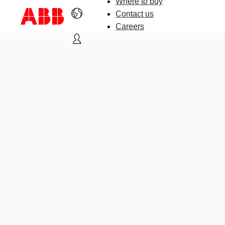
Where to buy
Contact us
Careers