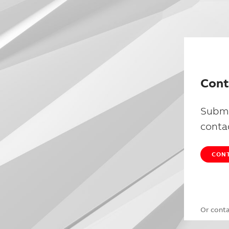
Cont
Submi
conta
CONT
Or cont