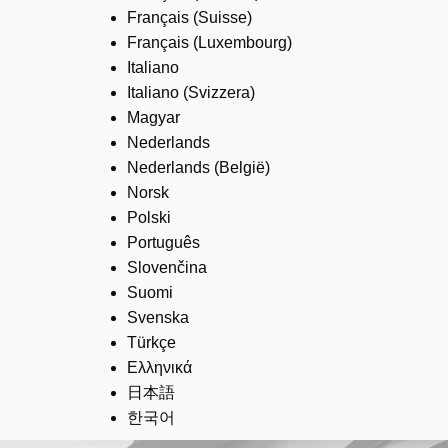
Français (Suisse)
Français (Luxembourg)
Italiano
Italiano (Svizzera)
Magyar
Nederlands
Nederlands (België)
Norsk
Polski
Português
Slovenčina
Suomi
Svenska
Türkçe
Ελληνικά
日本語
한국어