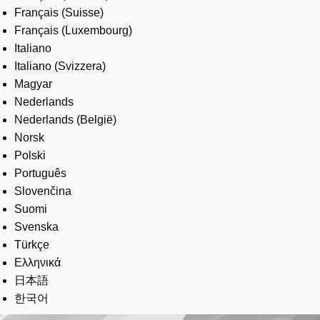
Français (Suisse)
Français (Luxembourg)
Italiano
Italiano (Svizzera)
Magyar
Nederlands
Nederlands (België)
Norsk
Polski
Português
Slovenčina
Suomi
Svenska
Türkçe
Ελληνικά
日本語
한국어