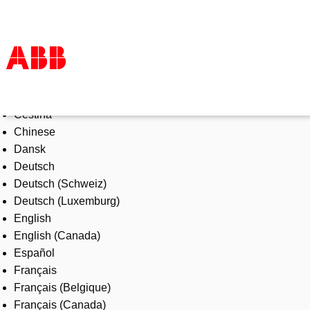
Select Language
Products & Solutions
Čeština
Industries
Chinese
Services
Dansk
About us
Deutsch
Where to buy
Deutsch (Schweiz)
Contact us
Deutsch (Luxemburg)
Careers
English
English (Canada)
Español
Français
Français (Belgique)
Français (Canada)