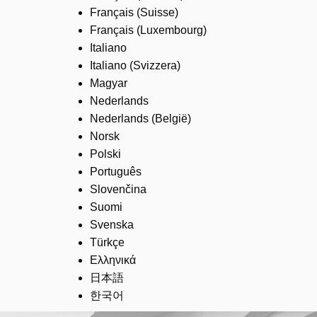
Français (Suisse)
Français (Luxembourg)
Italiano
Italiano (Svizzera)
Magyar
Nederlands
Nederlands (België)
Norsk
Polski
Português
Slovenčina
Suomi
Svenska
Türkçe
Ελληνικά
日本語
한국어