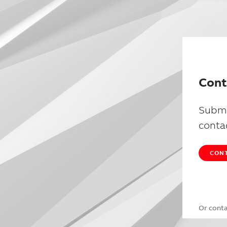
Cont
Submi
conta
CONT
Or cont