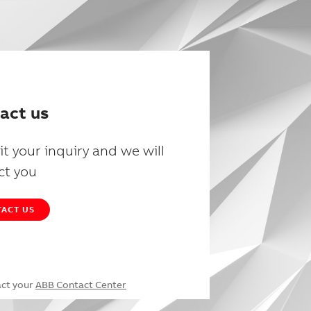
act us
t your inquiry and we will
ct you
ACT US
act your
ABB Contact Center