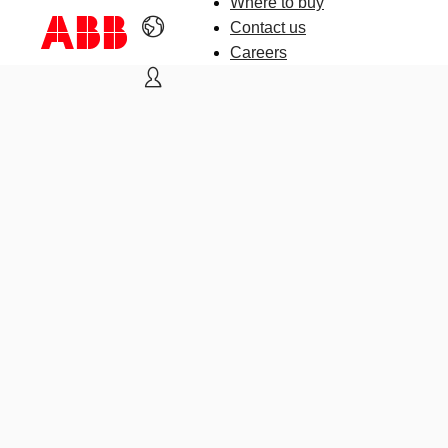
Where to buy
Contact us
Careers