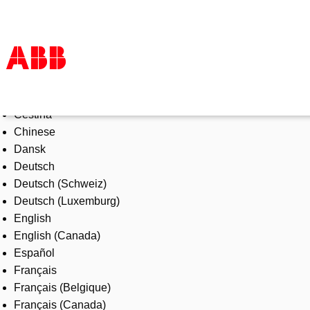
Select Language
Products & Solutions
Čeština
Industries
Chinese
Services
Dansk
About us
Deutsch
Where to buy
Deutsch (Schweiz)
Contact us
Deutsch (Luxemburg)
Careers
English
English (Canada)
Español
Français
Français (Belgique)
Français (Canada)