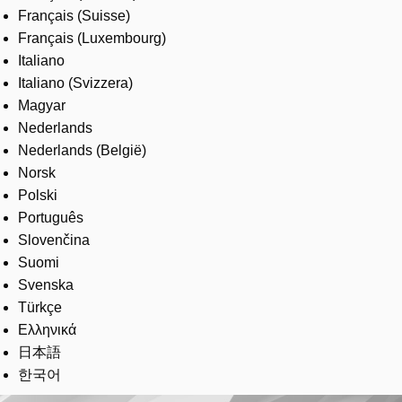
Français (Suisse)
Français (Luxembourg)
Italiano
Italiano (Svizzera)
Magyar
Nederlands
Nederlands (België)
Norsk
Polski
Português
Slovenčina
Suomi
Svenska
Türkçe
Ελληνικά
日本語
한국어