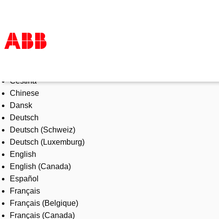
Select Language
Products & Solutions
Čeština
Industries
Chinese
Services
Dansk
About us
Deutsch
Where to buy
Deutsch (Schweiz)
Contact us
Deutsch (Luxemburg)
Careers
English
English (Canada)
Español
Français
Français (Belgique)
Français (Canada)