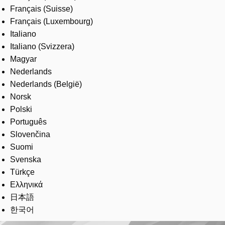
Français (Suisse)
Français (Luxembourg)
Italiano
Italiano (Svizzera)
Magyar
Nederlands
Nederlands (België)
Norsk
Polski
Português
Slovenčina
Suomi
Svenska
Türkçe
Ελληνικά
日本語
한국어