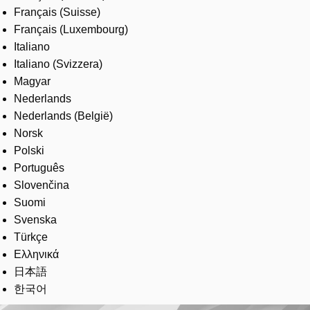
Français (Suisse)
Français (Luxembourg)
Italiano
Italiano (Svizzera)
Magyar
Nederlands
Nederlands (België)
Norsk
Polski
Português
Slovenčina
Suomi
Svenska
Türkçe
Ελληνικά
日本語
한국어