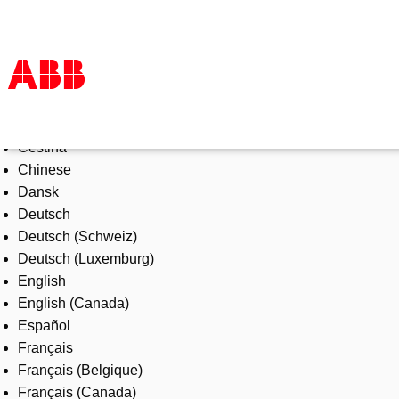
Select Language
Products & Solutions
Čeština
Industries
Chinese
Services
Dansk
About us
Deutsch
Where to buy
Deutsch (Schweiz)
Contact us
Deutsch (Luxemburg)
Careers
English
English (Canada)
Español
Français
Français (Belgique)
Français (Canada)