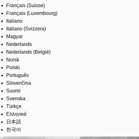
Français (Suisse)
Français (Luxembourg)
Italiano
Italiano (Svizzera)
Magyar
Nederlands
Nederlands (België)
Norsk
Polski
Português
Slovenčina
Suomi
Svenska
Türkçe
Ελληνικά
日本語
한국어