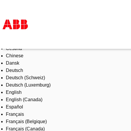
Select Language
Products & Solutions
Čeština
Industries
Chinese
Services
Dansk
About us
Deutsch
Where to buy
Deutsch (Schweiz)
Contact us
Deutsch (Luxemburg)
Careers
English
English (Canada)
Español
Français
Français (Belgique)
Français (Canada)