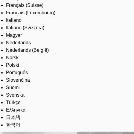
Français (Suisse)
Français (Luxembourg)
Italiano
Italiano (Svizzera)
Magyar
Nederlands
Nederlands (België)
Norsk
Polski
Português
Slovenčina
Suomi
Svenska
Türkçe
Ελληνικά
日本語
한국어