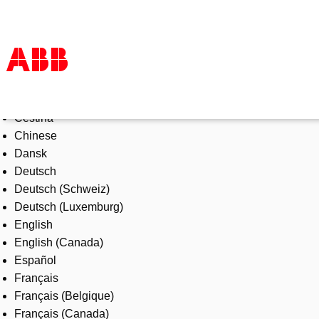
Select Language
Products & Solutions
Čeština
Industries
Chinese
Services
Dansk
About us
Deutsch
Where to buy
Deutsch (Schweiz)
Contact us
Deutsch (Luxemburg)
Careers
English
English (Canada)
Español
Français
Français (Belgique)
Français (Canada)