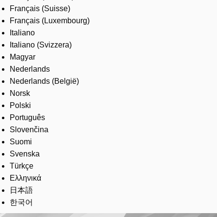
Français (Suisse)
Français (Luxembourg)
Italiano
Italiano (Svizzera)
Magyar
Nederlands
Nederlands (België)
Norsk
Polski
Português
Slovenčina
Suomi
Svenska
Türkçe
Ελληνικά
日本語
한국어