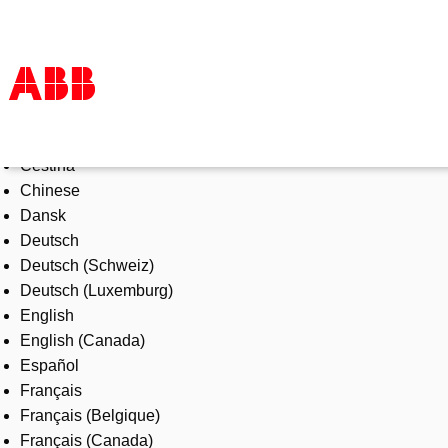
Select Language
Products & Solutions
Čeština
Industries
Chinese
Services
Dansk
About us
Deutsch
Where to buy
Deutsch (Schweiz)
Contact us
Deutsch (Luxemburg)
Careers
English
English (Canada)
Español
Français
Français (Belgique)
Français (Canada)