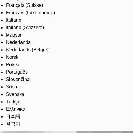
Français (Suisse)
Français (Luxembourg)
Italiano
Italiano (Svizzera)
Magyar
Nederlands
Nederlands (België)
Norsk
Polski
Português
Slovenčina
Suomi
Svenska
Türkçe
Ελληνικά
日本語
한국어