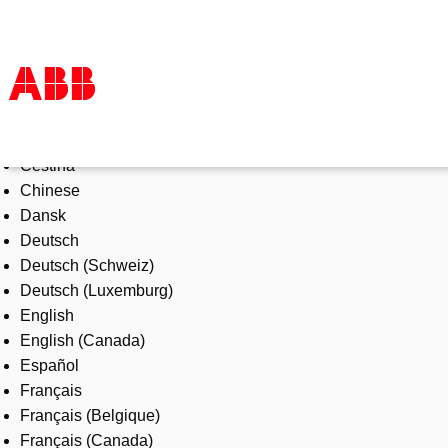
Select Language
Products & Solutions
Čeština
Industries
Chinese
Services
Dansk
About us
Deutsch
Where to buy
Deutsch (Schweiz)
Contact us
Deutsch (Luxemburg)
Careers
English
English (Canada)
Español
Français
Français (Belgique)
Français (Canada)