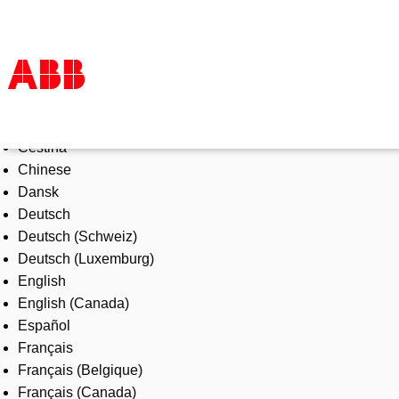
Select Language
Products & Solutions
Čeština
Industries
Chinese
Services
Dansk
About us
Deutsch
Where to buy
Deutsch (Schweiz)
Contact us
Deutsch (Luxemburg)
Careers
English
English (Canada)
Español
Français
Français (Belgique)
Français (Canada)