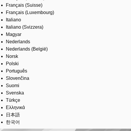
Français (Suisse)
Français (Luxembourg)
Italiano
Italiano (Svizzera)
Magyar
Nederlands
Nederlands (België)
Norsk
Polski
Português
Slovenčina
Suomi
Svenska
Türkçe
Ελληνικά
日本語
한국어