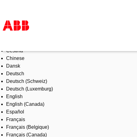
Select Language
Products & Solutions
Čeština
Industries
Chinese
Services
Dansk
About us
Deutsch
Where to buy
Deutsch (Schweiz)
Contact us
Deutsch (Luxemburg)
Careers
English
English (Canada)
Español
Français
Français (Belgique)
Français (Canada)