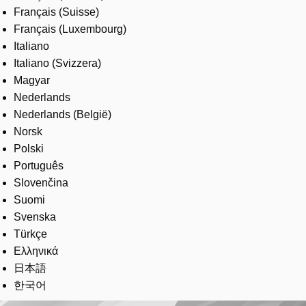
Français (Suisse)
Français (Luxembourg)
Italiano
Italiano (Svizzera)
Magyar
Nederlands
Nederlands (België)
Norsk
Polski
Português
Slovenčina
Suomi
Svenska
Türkçe
Ελληνικά
日本語
한국어