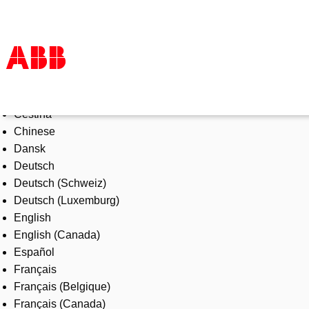
Select Language
Products & Solutions
Čeština
Industries
Chinese
Services
Dansk
About us
Deutsch
Where to buy
Deutsch (Schweiz)
Contact us
Deutsch (Luxemburg)
Careers
English
English (Canada)
Español
Français
Français (Belgique)
Français (Canada)