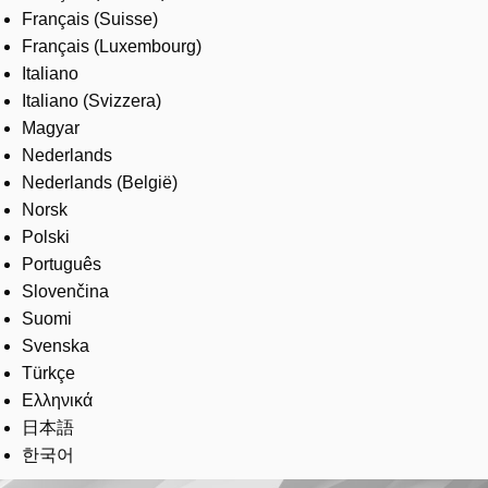
Français (Suisse)
Français (Luxembourg)
Italiano
Italiano (Svizzera)
Magyar
Nederlands
Nederlands (België)
Norsk
Polski
Português
Slovenčina
Suomi
Svenska
Türkçe
Ελληνικά
日本語
한국어