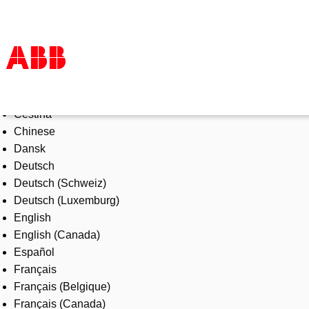
Select Language
Products & Solutions
Čeština
Industries
Chinese
Services
Dansk
About us
Deutsch
Where to buy
Deutsch (Schweiz)
Contact us
Deutsch (Luxemburg)
Careers
English
English (Canada)
Español
Français
Français (Belgique)
Français (Canada)