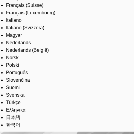
Français (Suisse)
Français (Luxembourg)
Italiano
Italiano (Svizzera)
Magyar
Nederlands
Nederlands (België)
Norsk
Polski
Português
Slovenčina
Suomi
Svenska
Türkçe
Ελληνικά
日本語
한국어