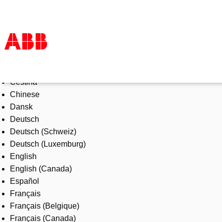
Select Language
Products & Solutions
Čeština
Industries
Chinese
Services
Dansk
About us
Deutsch
Where to buy
Deutsch (Schweiz)
Contact us
Deutsch (Luxemburg)
Careers
English
English (Canada)
Español
Français
Français (Belgique)
Français (Canada)