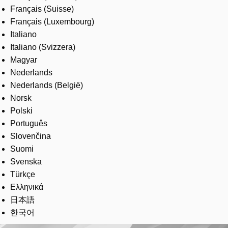
Français (Suisse)
Français (Luxembourg)
Italiano
Italiano (Svizzera)
Magyar
Nederlands
Nederlands (België)
Norsk
Polski
Português
Slovenčina
Suomi
Svenska
Türkçe
Ελληνικά
日本語
한국어