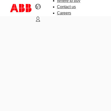
Where to buy
Contact us
Careers