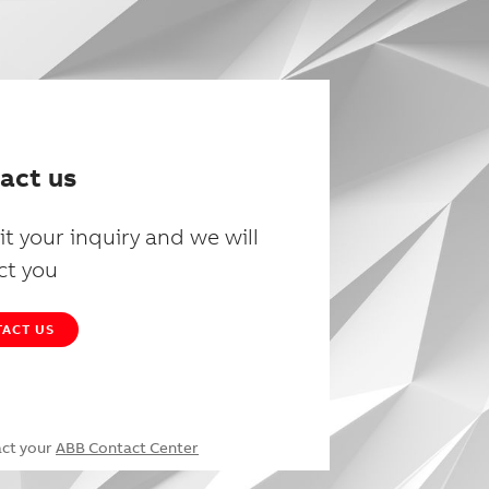
act us
t your inquiry and we will
ct you
ACT US
act your
ABB Contact Center