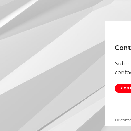
Cont
Submi
conta
CONT
Or cont