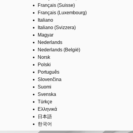
Français (Suisse)
Français (Luxembourg)
Italiano
Italiano (Svizzera)
Magyar
Nederlands
Nederlands (België)
Norsk
Polski
Português
Slovenčina
Suomi
Svenska
Türkçe
Ελληνικά
日本語
한국어