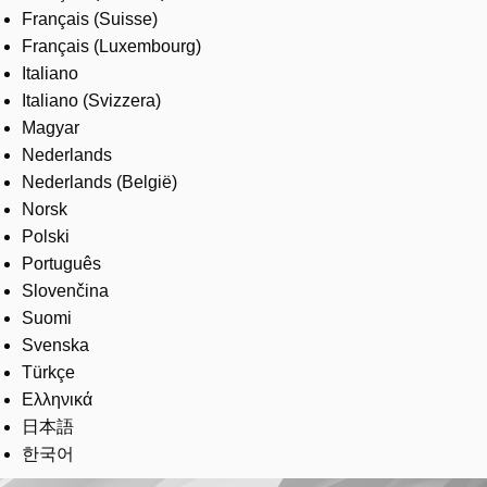
Français (Suisse)
Français (Luxembourg)
Italiano
Italiano (Svizzera)
Magyar
Nederlands
Nederlands (België)
Norsk
Polski
Português
Slovenčina
Suomi
Svenska
Türkçe
Ελληνικά
日本語
한국어