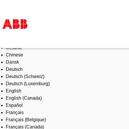
Select Language
Products & Solutions
Čeština
Industries
Chinese
Services
Dansk
About us
Deutsch
Where to buy
Deutsch (Schweiz)
Contact us
Deutsch (Luxemburg)
Careers
English
English (Canada)
Español
Français
Français (Belgique)
Français (Canada)